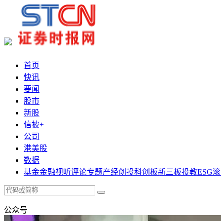
首页
快讯
要闻
股市
新股
信披+
公司
港美股
数据
基金
金融
视听
评论
专题
产经
创投
科创板
新三板
投教
ESG
滚
公众号