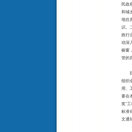
民政
和城
地住
识。
政行
动深
橱窗
管的
（二
我厅
组织
用、
要在
奖”
标准
文通
（三