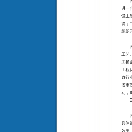
各级
进一
设主
管；
组织
（六
各级
工艺
工扬
工程
政行
省市
动，
（一
各级
具体
效果