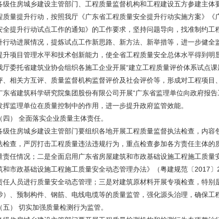
住房城乡建设主管部门、工程质量监督机构和工程建设五方参建主体要
程质量提升行动，按照我厅《广东省工程质量安全提升行动实施方案》《
安全提升行动试点工作的通知》的工作要求，坚持问题导向，找准制约工
升行动进展情况，提炼试点工作新思路、新方法、新举措等，进一步健全
提升项目管理水平和技术创新能力，使全省工程质量安全总体水平得到明
委托省建筑业协会组织各施工企业开展“建立工程质量评价体系试点课题
评、相关方互评、质量监督机构监督评价及社会评价等，形成对工程项目
广东省建筑科学研究院集团股份有限公司开展“广东省监理单位向政府报告
发挥监理单位在质量控制中的作用，进一步提升政府监管效能。
） 全面落实企业质量主体责任。
住房城乡建设主管部门要组织各地开展工程质量监督执法检查，内容包
法检查，严厉打击工程质量违法违规行为，重点检查参加各方责任主体的
量责任情况；二是全面启用广东省房屋建筑和市政基础设施工程施工质量
筑和市政基础设施工程施工质量安全动态管理办法》（粤建规范〔2017〕
责任人员进行质量安全动态管理；三是对建筑原材料开展专项检查，特别
砂）、预制构件、钢筋、电线电缆等的质量监管，强化源头治理，确保工
） 切实加强质量检测行为监管。