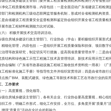
住房城乡建设主管部门要开展工程质量检测机构和检测行为专项整治行
步净化工程质量检测市场，内容包括：一是全面启动广东省建设工程检测
管部门和检测机构三级动态联网监管服务机制，形成对全省检测机构资质
二是由省建设工程质量安全监督检测和鉴定协会组织开展全省工程质量检
开展市政工程材料检测能力比对试验。
） 积极开展技术交流培训活动。
住房城乡建设行政主管部门、行业协会（学会）要积极组织开展形式多
、精细化管理，内容包括：一是组织开展工程质量保险和担保、项目数字
尘治理等政策研究，制定切实可行措施，提高我省质量管理水平；二是由
优质结构和绿色施工示范工程施工技术及管理培训、新技术应用示范工程
业协会编制《广东省市政基础设施工程竣工验收技术资料统一用表》《广
政工程标准化施工手册》等指导性文件并组织宣贯培训；四是由省市政行
重点推广BIM、装配式建筑、绿色施工等新技术和新工艺在市政行业的应
三、工作要求
）高度重视，强化领导。
住房城乡建设主管部门，各有关企业、行业协会要高度重视，精心组织，
组织工作，明确工作形式，细化工作安排，全方位、多角度开展“质量月”
，增强“质量月”活动在全社会的影响力。