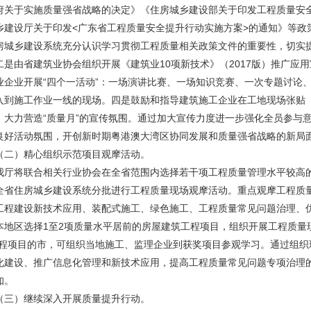
府关于实施质量强省战略的决定》《住房城乡建设部关于印发工程质量安
乡建设厅关于印发<广东省工程质量安全提升行动实施方案>的通知》等政
房城乡建设系统充分认识学习贯彻工程质量相关政策文件的重要性，切实
二是由省建筑业协会组织开展《建筑业10项新技术》（2017版）推广应
业企业开展“四个一活动”：一场演讲比赛、一场知识竞赛、一次专题讨论
入到施工作业一线的现场。四是鼓励和指导建筑施工企业在工地现场张贴
，大力营造“质量月”的宣传氛围。通过加大宣传力度进一步强化全员参与
良好活动氛围，开创新时期粤港澳大湾区协同发展和质量强省战略的新局
）精心组织示范项目观摩活动。
将联合相关行业协会在全省范围内选择若干项工程质量管理水平较高的
全省住房城乡建设系统分批进行工程质量现场观摩活动。重点观摩工程质
工程建设新技术应用、装配式施工、绿色施工、工程质量常见问题治理、
本地区选择1至2项质量水平居前的房屋建筑工程项目，组织开展工程质量
工程项目的市，可组织当地施工、监理企业到获奖项目参观学习。通过组织
化建设、推广信息化管理和新技术应用，提高工程质量常见问题专项治理的
知。
）继续深入开展质量提升行动。