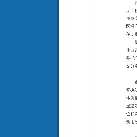
各级
展工
质量
区提
任，
我厅
体自
委托
充分
（四
各级
督执
体质
屋建
位和
筑用
（五